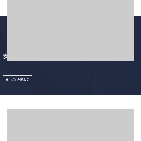
安全评估服务
安全评估服务