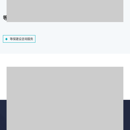
等保建设咨询服务
等保建设咨询服务