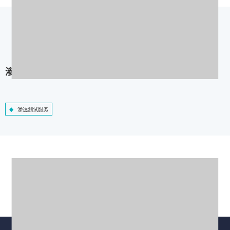
渗透测试服务
渗透测试服务