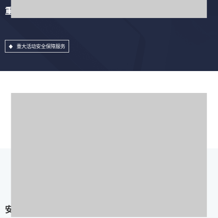
重大活动安全保障服务
重大活动安全保障服务
安全加固服务