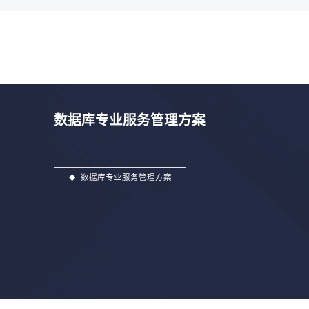
数据库专业服务管理方案
数据库专业服务管理方案