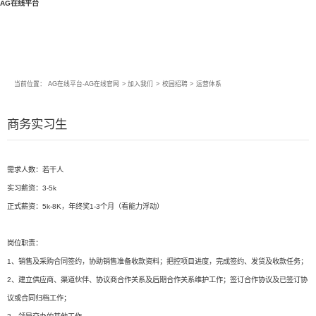
AG在线平台
当前位置：
AG在线平台-AG在线官网
>
加入我们
>
校园招聘
>
运营体系
商务实习生
需求人数：若干人
实习薪资：3-5k
正式薪资：5k-8K，年终奖1-3个月（看能力浮动）
岗位职责：
1、销售及采购合同签约，协助销售准备收款资料；把控项目进度，完成签约、发货及收款任务；
2、建立供应商、渠道伙伴、协议商合作关系及后期合作关系维护工作；签订合作协议及已签订协
议或合同归档工作；